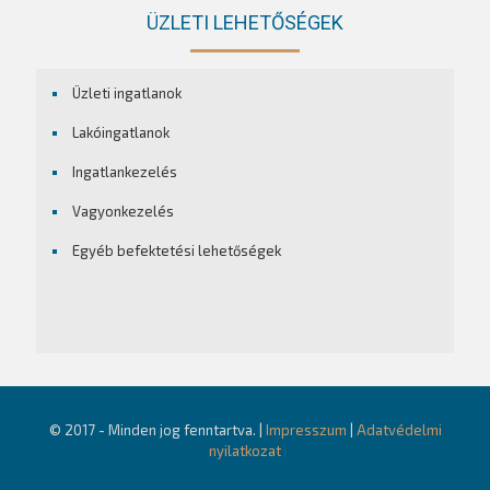
ÜZLETI LEHETŐSÉGEK
Üzleti ingatlanok
Lakóingatlanok
Ingatlankezelés
Vagyonkezelés
Egyéb befektetési lehetőségek
© 2017 - Minden jog fenntartva. |
Impresszum
|
Adatvédelmi
nyilatkozat