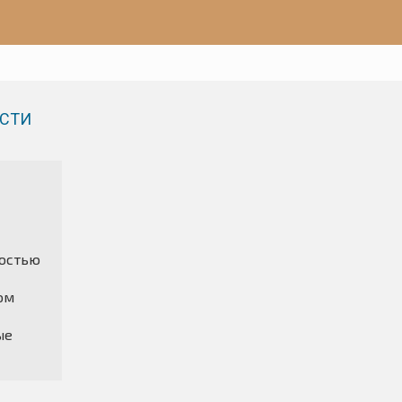
СТИ
остью
ом
ые